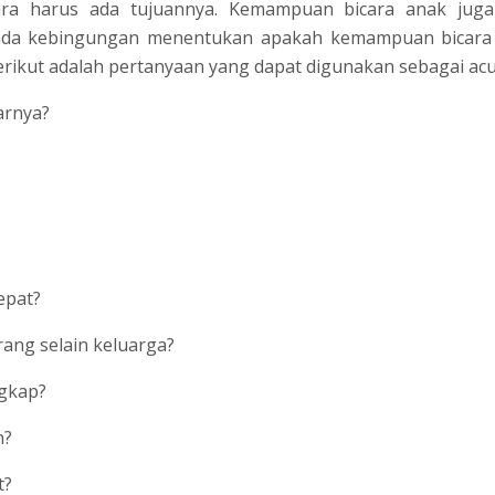
icara harus ada tujuannya. Kemampuan bicara anak jug
-Bunda kebingungan menentukan apakah kemampuan bicar
rikut adalah pertanyaan yang dapat digunakan sebagai acu
arnya?
epat?
rang selain keluarga?
ngkap?
n?
t?