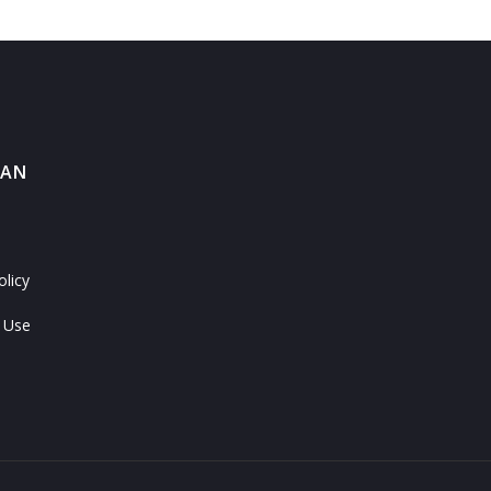
MAN
olicy
 Use