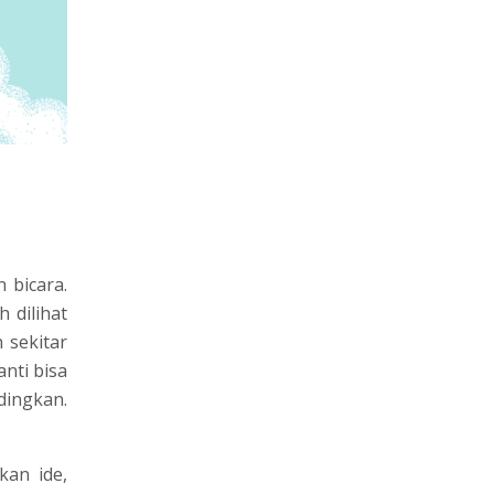
 bicara.
 dilihat
 sekitar
nti bisa
ingkan.
kan ide,