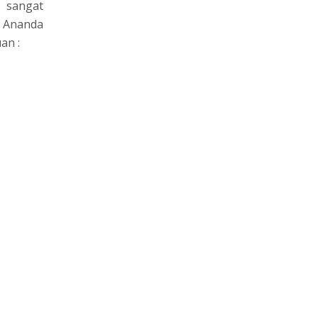
a sangat
a Ananda
an :