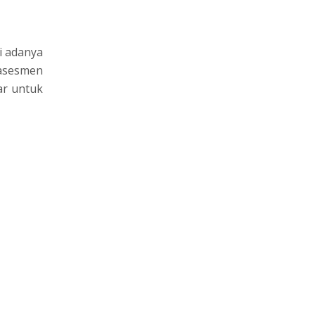
si adanya
asesmen
ar untuk